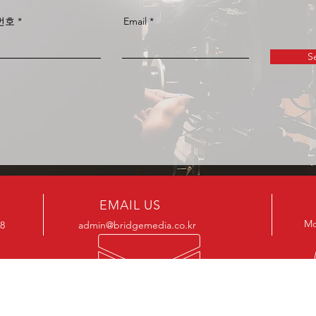
번호
Email
S
EMAIL US
Mo
88
admin@bridgemedia.co.kr
OUR SERVICES