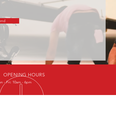
end
OPENING HOURS
n - Fri: 10am - 6pm
VISIT US