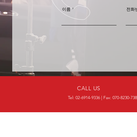
이름
전화
CALL US
Tel: 02-6914-9336 | Fax: 070-8230-73
OVER 25 YEARS